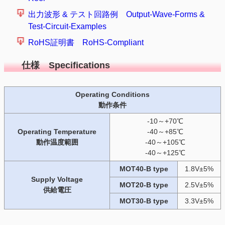
出力波形 & テスト回路例 Output-Wave-Forms &
Test-Circuit-Examples
RoHS証明書 RoHS-Compliant
仕様 Specifications
Operating Conditions
動作条件
-10～+70℃
Operating Temperature
-40～+85℃
動作温度範囲
-40～+105℃
-40～+125℃
MOT40-B type
1.8V±5%
Supply Voltage
MOT20-B type
2.5V±5%
供給電圧
MOT30-B type
3.3V±5%