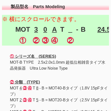
製品型名 Parts Modeling
MOT
3
0
A
T
-
B
24.
①
②
③
④
②
①
シリーズ名 (SERIES)
MOT-B TYPE 2.5x2.0x1.0mm 超低位相雑音タイプ水
晶発振器 Ultra Low Noise Type
②
分類 (TYPE)
MOT
4
③
④
T
8
- B = MOT40-Bタイプ（1.8V 15pFタイ
プ）
MOT
2
③
④
T
5
- B = MOT20-Bタイプ（2.5V 15pFタイ
プ）