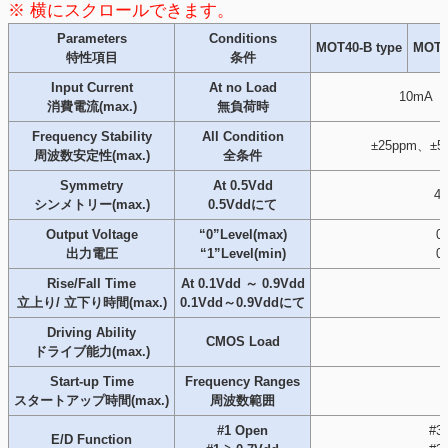
Parameters
Conditions
MOT40-B type
MOT2
特性項目
条件
Input Current
At no Load
10mA 
消費電流(max.)
無負荷時
Frequency Stability
All Condition
±25ppm、±5
周波数安定性(max.)
全条件
Symmetry
At 0.5Vdd
4
シンメトリー(max.)
0.5Vddにて
Output Voltage
“0”Level(max)
0
出力電圧
“1”Level(min)
0
Rise/Fall Time
At 0.1Vdd ～ 0.9Vdd
立上り/ 立下り時間(max.)
0.1Vdd～0.9Vddにて
Driving Ability
CMOS Load
ドライブ能力(max.)
Start-up Time
Frequency Ranges
1
スタートアップ時間(max.)
周波数範囲
#1 Open
#3 
E/D Function