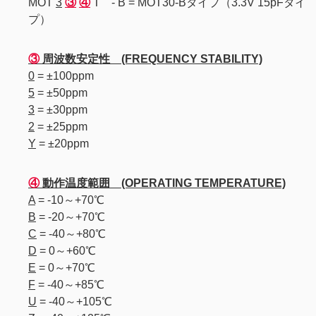
MOT
3
③
④
T
- B = MOT30-Bタイプ（3.3V 15pFタイ
プ）
③
周波数安定性 (FREQUENCY STABILITY)
0
= ±100ppm
5
= ±50ppm
3
= ±30ppm
2
= ±25ppm
Y
= ±20ppm
④
動作温度範囲 (OPERATING TEMPERATURE)
A
= -10～+70℃
B
= -20～+70℃
C
= -40～+80℃
D
= 0～+60℃
E
= 0～+70℃
F
= -40～+85℃
U
= -40～+105℃